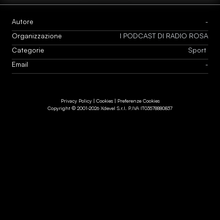
Autore
-
Organizzazione
I PODCAST DI RADIO ROSA
Categorie
Sport
Email
-
Privacy Policy
|
Cookies
|
Preferenze Cookies
Copyright © 2001-
2026
Xdevel S.r.l. P.IVA IT03578880837